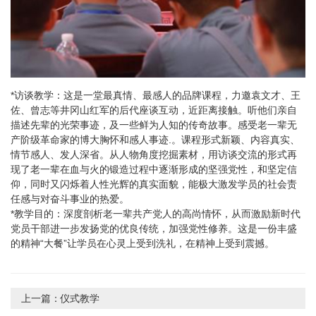
*访谈教学：这是一堂最真情、最感人的品牌课程，力邀袁文才、王
佐、曾志等井冈山红军的后代座谈互动，近距离接触。听他们亲自
描述先辈的光荣事迹，及一些鲜为人知的传奇故事。感受老一辈无
产阶级革命家的博大胸怀和感人事迹.。课程形式新颖、内容真实、
情节感人、发人深省。从人物角度挖掘素材，用访谈交流的形式再
现了老一辈在血与火的锻造过程中逐渐形成的坚强党性，和坚定信
仰，同时又闪烁着人性光辉的真实面貌，能极大激发学员的社会责
任感与对奋斗事业的热爱。
*教学目的：深度剖析老一辈共产党人的高尚情怀，从而激励新时代
党员干部进一步发扬党的优良传统，加强党性修养。这是一份丰盛
的精神“大餐”让学员在心灵上受到洗礼，在精神上受到震撼。
上一篇：
仪式教学